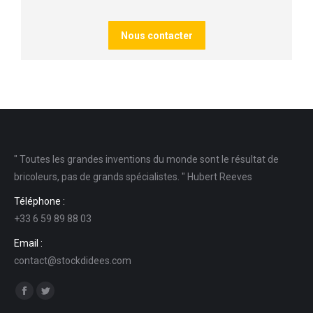
Nous contacter
" Toutes les grandes inventions du monde sont le résultat de
bricoleurs, pas de grands spécialistes. " Hubert Reeves
Téléphone :
+33 6 59 89 88 03
Email :
contact@stockdidees.com
Find us on:
Facebook
Twitter