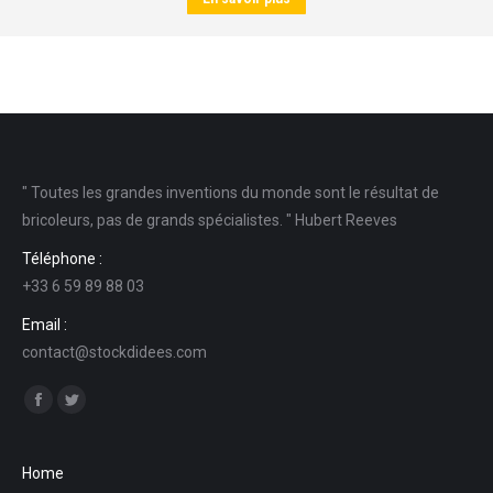
" Toutes les grandes inventions du monde sont le résultat de
bricoleurs, pas de grands spécialistes. " Hubert Reeves
Téléphone :
+33 6 59 89 88 03
Email :
contact@stockdidees.com
Find us on:
Facebook
Twitter
Home